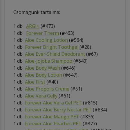
Csomagunk tartalma:
1 db
ARGI+
(#473)
1 db
Forever Therm
(#463)
1 db
Aloe Cooling Lotion
(#564)
1 db
Forever Bright Toothgel
(#28)
1 db
Aloe Ever-Shield Deodorant
(#67)
1 db
Aloe-Jojoba Shampoo
(#640)
1 db
Aloe Body Wash
(#646)
1 db
Aloe Body Lotion
(#647)
1 db
Aloe First
(#40)
1 db
Aloe Propolis Creme
(#51)
1 db
Aloe Vera Gelly
(#61)
1 db
Forever Aloe Vera Gel PET
(#815)
1 db
Forever Aloe Berry Nectar PET
(#834)
1 db
Forever Aloe Mango
PET
(#836)
1 db
Forever Aloe Peaches PET
(#877)