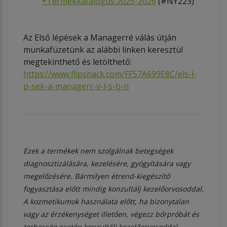
+
Termékkatalógus 2025-2026
(#NY223)
Az Első lépések a Managerré válás útján
munkafüzetünk az alábbi linken keresztül
megtekinthető és letölthető:
https://www.flipsnack.com/FF57A699E8C/els-l-
p-sek-a-managerr-v-l-s-tj-n
Ezek a termékek nem szolgálnak betegségek
diagnosztizálására, kezelésére, gyógyítására vagy
megelőzésére. Bármilyen étrend-kiegészítő
fogyasztása előtt mindig konzultálj kezelőorvosoddal.
A kozmetikumok használata előtt, ha bizonytalan
vagy az érzékenységet illetően, végezz bőrpróbát és
terhesség esetén konzultálj kezelőorvosoddal.