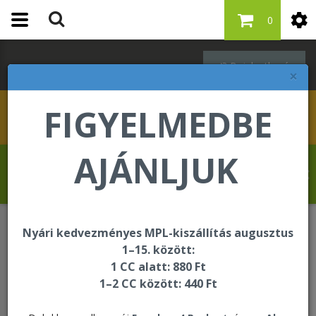
0
Bejelentkezés
×
FIGYELMEDBE
AJÁNLJUK
Krasznai Tamás üdvözli Önt a Forever
Living internetes áruházában!
Nyári kedvezményes MPL-kiszállítás augusztus
ÚJDONSÁG
1–15. között:
Start Your Journey Pak - Sport & Wellness
1 CC alatt: 880 Ft
1–2 CC között: 440 Ft