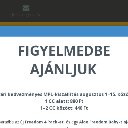
Jelszó igénylés
FIGYELMEDBE
AJÁNLJUK
znai Tamás üdvözli Önt a Forever Living internetes ár
ári kedvezményes MPL-kiszállítás augusztus 1–15. közö
1 CC alatt: 880 Ft
ok
1–2 CC között: 440 Ft
alógusok
aradba az új
Freedom 4 Pack-et
, és egy
Aloe Freedom Baby-t a