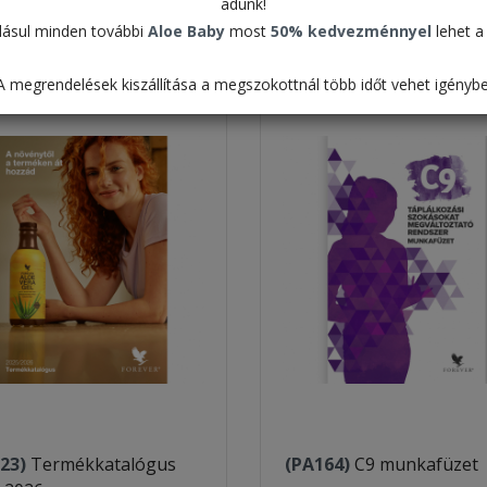
adunk!
Táblázat
ásul minden további
Aloe Baby
most
50% kedvezménnyel
lehet a 
Alapértelmezett
A megrendelések kiszállítása a megszokottnál több időt vehet igénybe
23)
Termékkatalógus
(PA164)
C9 munkafüzet