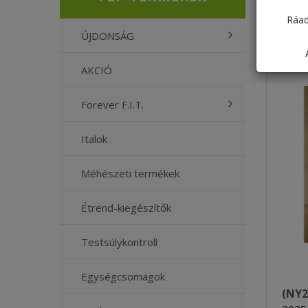
Ráad
ÚJDONSÁG
AKCIÓ
Forever F.I.T.
Italok
Méhészeti termékek
Étrend-kiegészítők
Testsúlykontroll
Egységcsomagok
(NY2