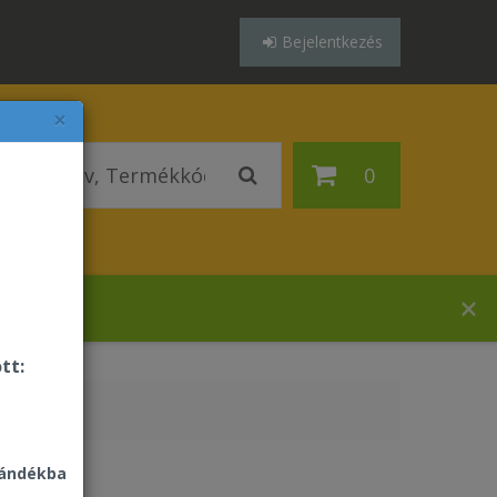
Bejelentkezés
×
0
uházában!
tt:
jándékba