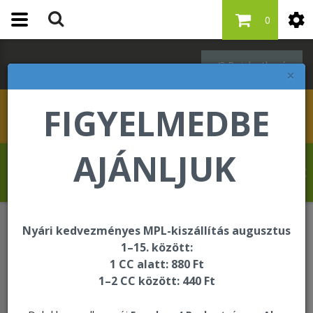
0
Bejelentkezés
×
FIGYELMEDBE
AJÁNLJUK
Krasznai Tamás üdvözli Önt a Forever
Living internetes áruházában!
Nyári kedvezményes MPL-kiszállítás augusztus
Egységcsomagok
1–15. között:
1 CC alatt: 880 Ft
1–2 CC között: 440 Ft
Egységcsomagok