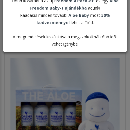
Dobd kosaradba az új
Freedom 4 Pack-et
, és egy
Aloe
Freedom Baby-t ajándékba
adunk!
Rendezés:
Ráadásul minden további
Aloe Baby
most
50%
kedvezménnyel
lehet a Tiéd.
Megjelenítve:
A megrendelések kiszállítása a megszokottnál több időt
vehet igénybe.