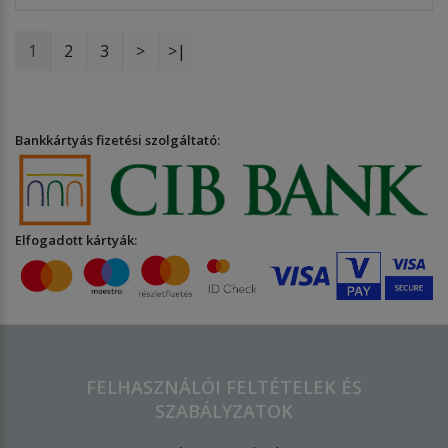
1
2
3
>
>|
Bankkártyás fizetési szolgáltató:
Elfogadott kártyák:
FELHASZNÁLÓI FELTÉTELEK ÉS
SZABÁLYZATOK