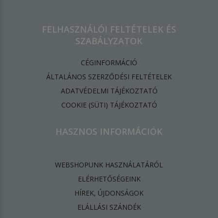
FELHASZNÁLÓI FELTÉTELEK ÉS
SZABÁLYZATOK
CÉGINFORMÁCIÓ
ÁLTALÁNOS SZERZŐDÉSI FELTÉTELEK
ADATVÉDELMI TÁJÉKOZTATÓ
​COOKIE (SÜTI) TÁJÉKOZTATÓ
HASZNOS INFORMÁCIÓK
WEBSHOPUNK HASZNÁLATÁRÓL
ELÉRHETŐSÉGEINK
HÍREK, ÚJDONSÁGOK
ELÁLLÁSI SZÁNDÉK