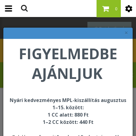
0
Bejelentkezés
×
FIGYELMEDBE
AJÁNLJUK
Krasznai Tamás üdvözli Önt a Forever
Living internetes áruházában!
Nyári kedvezményes MPL-kiszállítás augusztus
Forever F.I.T.
DX4
1–15. között:
1 CC alatt: 880 Ft
1–2 CC között: 440 Ft
DX4