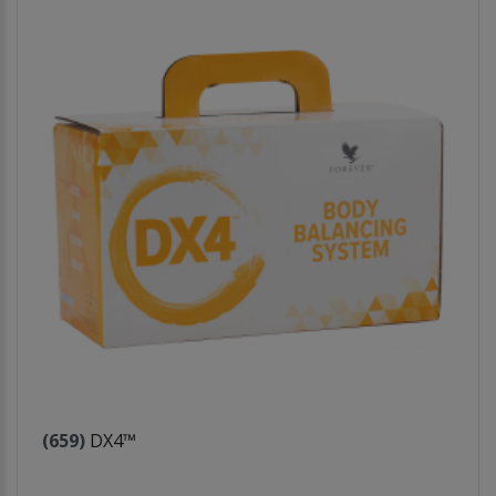
(659)
DX4™