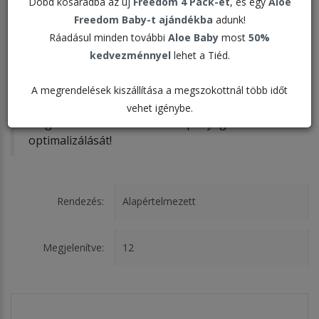
Dobd kosaradba az új
Freedom 4 Pack-et
, és egy
Aloe
Indítsd el saját wellness-utadat a DX4
Freedom Baby-t ajándékba
adunk!
csomagunkkal, egy négynapos programmal,
Ráadásul minden további
Aloe Baby
most
50%
amely forradalmi étrend-kiegészítő termékek
kedvezménnyel
lehet a Tiéd.
hatékony kombinációjával teremti meg az
kiegyensúlyozottabb életminőség lehetőségét,
A megrendelések kiszállítása a megszokottnál több időt
elősegítve a telítettség érzetet, a szervezet
vehet igénybe.
megfelelő hidratálását és a tápanyagbevitel
optimalizálását!
Rendezés:
Megjelenítve: