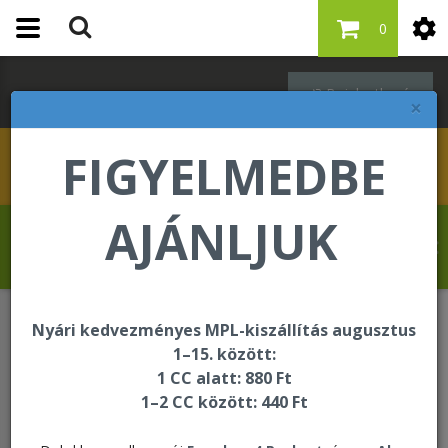
0
Bejelentkezés
×
FIGYELMEDBE
AJÁNLJUK
Krasznai Tamás üdvözli Önt a Forever
Living internetes áruházában!
Nyári kedvezményes MPL-kiszállítás augusztus
Oktatási és segédanyagok
Termékminták
1–15. között:
Termékminta - Gelly
1 CC alatt: 880 Ft
1–2 CC között: 440 Ft