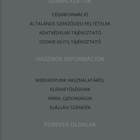
SZABÁLYZATOK
CÉGINFORMÁCIÓ
ÁLTALÁNOS SZERZŐDÉSI FELTÉTELEK
ADATVÉDELMI TÁJÉKOZTATÓ
​COOKIE (SÜTI) TÁJÉKOZTATÓ
HASZNOS INFORMÁCIÓK
WEBSHOPUNK HASZNÁLATÁRÓL
ELÉRHETŐSÉGEINK
HÍREK, ÚJDONSÁGOK
ELÁLLÁSI SZÁNDÉK
FOREVER OLDALAK