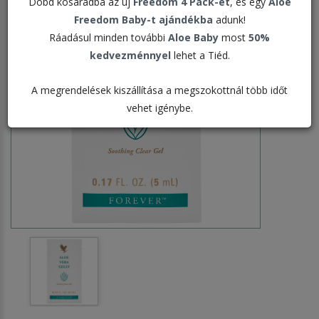
Dobd kosaradba az új
Freedom 4 Pack-et
, és egy
Aloe
Freedom Baby-t ajándékba
adunk!
Ráadásul minden további
Aloe Baby
most
50%
kedvezménnyel
lehet a Tiéd.
A megrendelések kiszállítása a megszokottnál több időt
vehet igénybe.