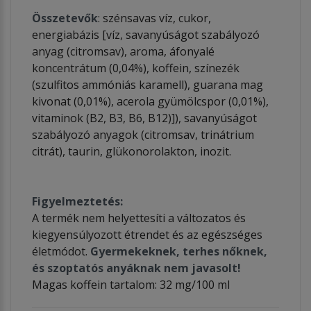
Összetevők
: szénsavas víz, cukor,
energiabázis [víz, savanyúságot szabályozó
anyag (citromsav), aroma, áfonyalé
koncentrátum (0,04%), koffein, színezék
(szulfitos ammóniás karamell), guarana mag
kivonat (0,01%), acerola gyümölcspor (0,01%),
vitaminok (B2, B3, B6, B12)]), savanyúságot
szabályozó anyagok (citromsav, trinátrium
citrát), taurin, glükonorolakton, inozit.
Figyelmeztetés:
A termék nem helyettesíti a változatos és
kiegyensúlyozott étrendet és az egészséges
életmódot.
Gyermekeknek, terhes nőknek,
és szoptatós anyáknak nem javasolt!
Magas koffein tartalom: 32 mg/100 ml