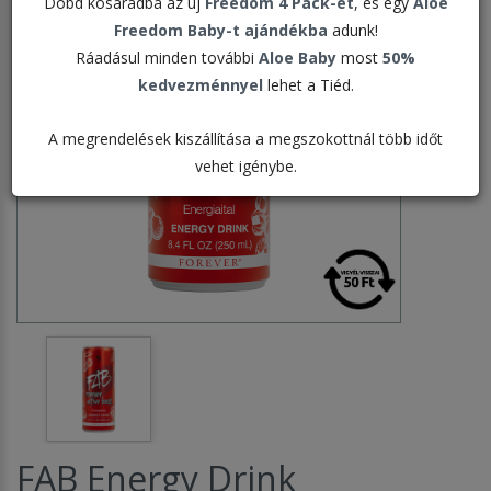
Dobd kosaradba az új
Freedom 4 Pack-et
, és egy
Aloe
Freedom Baby-t ajándékba
adunk!
Ráadásul minden további
Aloe Baby
most
50%
kedvezménnyel
lehet a Tiéd.
A megrendelések kiszállítása a megszokottnál több időt
vehet igénybe.
FAB Energy Drink