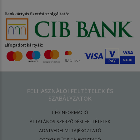
Bankkártyás fizetési szolgáltató:
Elfogadott kártyák:
FELHASZNÁLÓI FELTÉTELEK ÉS
SZABÁLYZATOK
CÉGINFORMÁCIÓ
ÁLTALÁNOS SZERZŐDÉSI FELTÉTELEK
ADATVÉDELMI TÁJÉKOZTATÓ
​COOKIE (SÜTI) TÁJÉKOZTATÓ