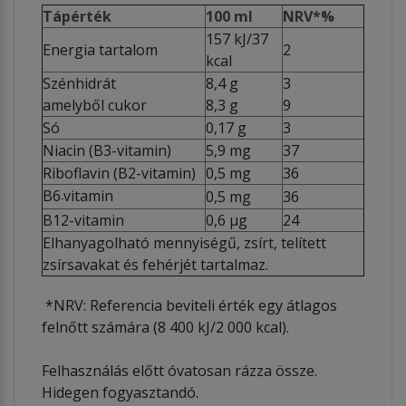
Tápérték
100 ml
NRV*%
157 kJ/37
Energia tartalom
2
kcal
Szénhidrát
8,4 g
3
amelyből cukor
8,3 g
9
Só
0,17 g
3
Niacin (B3-vitamin)
5,9 mg
37
Riboflavin (B2-vitamin)
0,5 mg
36
B6
vitamin
0,5 mg
36
-
B12-vitamin
0,6 μg
24
Elhanyagolható mennyiségű, zsírt, telített
zsírsavakat és fehérjét tartalmaz.
*NRV: Referencia beviteli érték egy átlagos
felnőtt számára (8 400 kJ/2 000 kcal).
Felhasználás előtt óvatosan rázza össze.
Hidegen fogyasztandó.