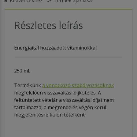
Kedvencekhez
Termék ajánlása
Részletes leírás
Energiaital hozzáadott vitaminokkal
250 ml.
Termékünk
a vonatkozó szabályozásoknak
megfelelően visszaváltási díjköteles. A
feltüntetett vételár a visszaváltási díjat nem
tartalmazza, a megrendelés végén kerül
megjelenítésre külön tételként.