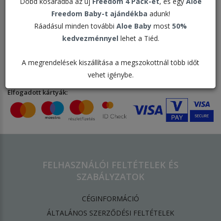
Dobd kosaradba az új
Freedom 4 Pack-et
, és egy
Aloe
Freedom Baby-t ajándékba
adunk!
Ráadásul minden további
Aloe Baby
most
50%
kedvezménnyel
lehet a Tiéd.
Bankkártyás fizetési szolgáltató:
A megrendelések kiszállítása a megszokottnál több időt
vehet igénybe.
Elfogadott kártyák:
FELHASZNÁLÓI FELTÉTELEK ÉS
SZABÁLYZATOK
CÉGINFORMÁCIÓ
ÁLTALÁNOS SZERZŐDÉSI FELTÉTELEK