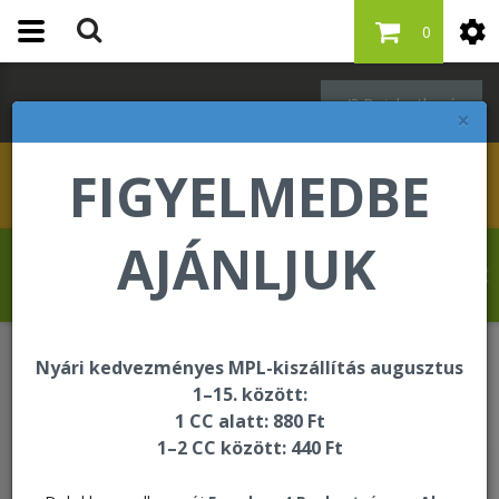
0
Bejelentkezés
×
FIGYELMEDBE
AJÁNLJUK
Krasznai Tamás üdvözli Önt a Forever
Living internetes áruházában!
Nyári kedvezményes MPL-kiszállítás augusztus
A kért oldal nem található
1–15. között:
1 CC alatt: 880 Ft
1–2 CC között: 440 Ft
A kért oldal nem található!